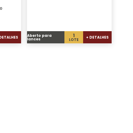
00
1
Aberto para
 DETALHES
+ DETALHES
lances
LOTE