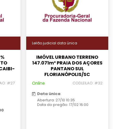
Leilão judicial data única
5%
IMÓVEL URBANO TERRENO
NTO
147.071m² PRAIA DOS AÇORES
CAIBI-
PANTANO SUL
FLORIANÓPOLIS/SC
AO: #27
Online
CODLEILAO: #32
Data única
Abertura: 27/10 10:35
Data do pregão: 17/02 16:00
00