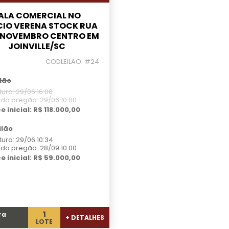
ALA COMERCIAL NO
CIO VERENA STOCK RUA
E NOVEMBRO CENTRO EM
JOINVILLE/SC
CODLEILAO: #24
ilão
ura: 29/06 16:00
 do pregão: 29/06 10:00
e inicial: R$ 118.000,00
ilão
ura: 29/06 10:34
 do pregão: 28/09 10:00
e inicial: R$ 59.000,00
1
ra
+ DETALHES
LOTE