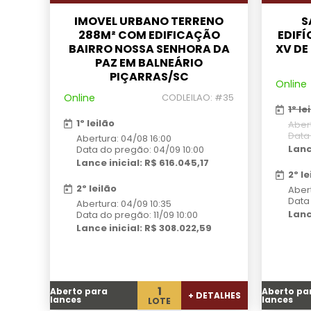
IMOVEL URBANO TERRENO
S
288M² COM EDIFICAÇÃO
EDIFÍ
BAIRRO NOSSA SENHORA DA
XV D
PAZ EM BALNEÁRIO
PIÇARRAS/SC
Online
Online
CODLEILAO: #35
1º le
1º leilão
Abert
Data
Abertura: 04/08 16:00
Lanc
Data do pregão: 04/09 10:00
Lance inicial: R$ 616.045,17
2º le
2º leilão
Abert
Data
Abertura: 04/09 10:35
Lanc
Data do pregão: 11/09 10:00
Lance inicial: R$ 308.022,59
1
Aberto para
Aberto pa
+ DETALHES
lances
lances
LOTE