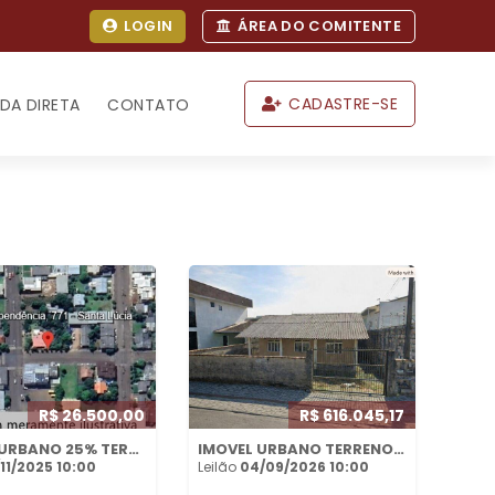
LOGIN
ÁREA DO COMITENTE
CADASTRE-SE
DA DIRETA
CONTATO
R$ 26.500,00
R$ 616.045,17
IMÓVEL URBANO 25% TERRENO LOTEAMENTO DOMINGOS PIGNAT EM CAIBI-SC
IMOVEL URBANO TERRENO 288M² BAIRRO NOSSA SENHORA DA PAZ EM BALNEÁRIO PIÇARRAS/SC
/11/2025 10:00
Leilão
04/09/2026 10:00