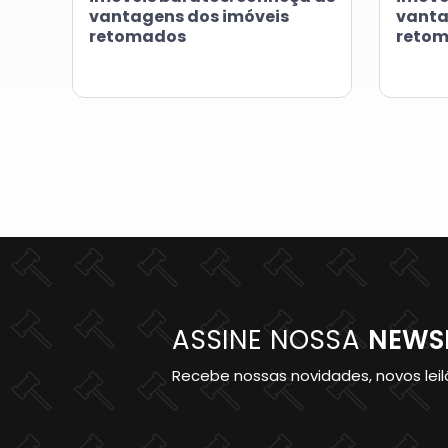
vantagens dos imóveis
vanta
retomados
reto
ASSINE NOSSA
NEWS
Recebe nossas novidades, novos leilõ