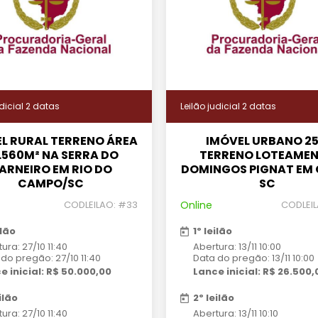
udicial 2 datas
Leilão judicial 2 datas
L RURAL TERRENO ÁREA
IMÓVEL URBANO 2
.560M² NA SERRA DO
TERRENO LOTEAME
ARNEIRO EM RIO DO
DOMINGOS PIGNAT EM 
CAMPO/SC
SC
CODLEILAO: #33
Online
CODLEIL
ilão
1º leilão
ura: 27/10 11:40
Abertura: 13/11 10:00
do pregão: 27/10 11:40
Data do pregão: 13/11 10:00
e inicial: R$ 50.000,00
Lance inicial: R$ 26.500,
ilão
2º leilão
ura: 27/10 11:40
Abertura: 13/11 10:10