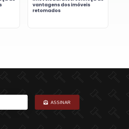
s
vantagens dos imóveis
retomados
ASSINAR