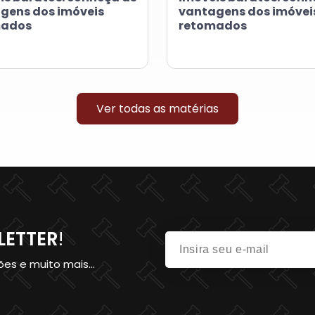
gens dos imóveis
vantagens dos imóvei
mados
retomados
Ver todas as matérias
LETTER
!
es e muito mais...