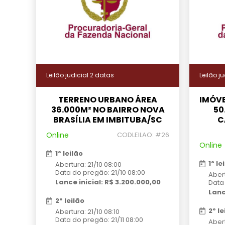
Leilão judicial 2 datas
Leilão j
TERRENO URBANO ÁREA
IMÓVE
36.000M² NO BAIRRO NOVA
50
BRASÍLIA EM IMBITUBA/SC
C
Online
CODLEILAO: #26
Online
1º leilão
1º le
Abertura: 21/10 08:00
Data do pregão: 21/10 08:00
Abert
Lance inicial: R$ 3.200.000,00
Data 
Lanc
2º leilão
2º le
Abertura: 21/10 08:10
Data do pregão: 21/11 08:00
Abert