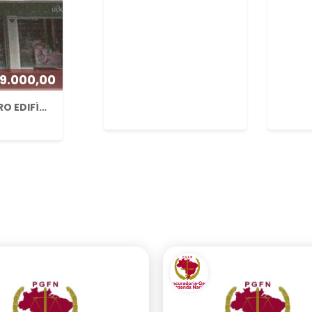
9.000,00
SALA COMERCIAL ÁREA 19,8M² RUA XV DE NOVEMBRO EDIFÍCIO VERENA STOCK EM JOINVILLE/SC