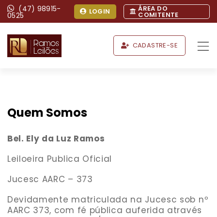
(47) 98915-
ÁREA DO
LOGIN
COMITENTE
0525
CADASTRE-SE
Quem Somos
Bel. Ely da Luz Ramos
Leiloeira Publica Oficial
Jucesc AARC – 373
Devidamente matriculada na Jucesc sob nº
AARC 373, com fé pública auferida através